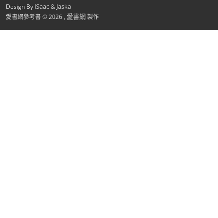
iSaac & Jaska
Design By
愛書網
愛書網參考書 © 2026 ,
製作